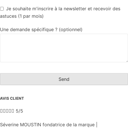
Je souhaite m'inscrire à la newsletter et recevoir des
astuces (1 par mois)
Une demande spécifique ? (optionnel)
Send
This
AVIS CLIENT
field
should





5/5
be
left
Séverine MOUSTIN fondatrice de la marque |
blank